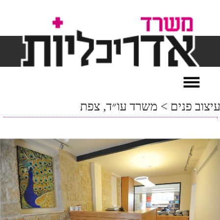
עיצוב פנים > משרד עו״ד, צפת