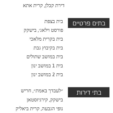
בישקק, קירגיזסטאן
נופי הגבעה, קרית ביאליק
תמ"א 38, אשדוד
מרכז טכנולוגי לצעירים
יעדים לצפון, קרן רש״י
סטלה מאריס, תחרות
אורלי
יוליה
משרד 0722502819
אורלי 0507717490
פקס 0722118139
יוליה 0523552512
השאר/י לנו פרטים ונחזור אליך בהקדם:
שם:
טל׳: