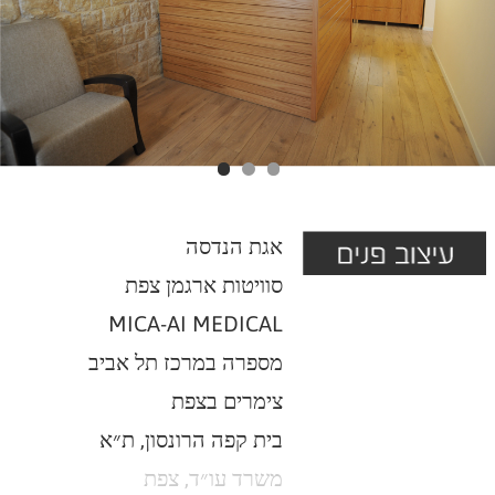
אגת הנדסה
סוויטות ארגמן צפת
MICA-AI MEDICAL
מספרה במרכז תל אביב
צימרים בצפת
בית קפה הרונסון, ת״א
משרד עו״ד, צפת
דירת קבלן, קרית אתא
בית בצפת
פורסט וילאג׳, בישקק
בית בקרית מלאכי
בית בקיבוץ גבת
בית במושב שתולים
בית 1 במושב ינון
בית 2 במושב ינון
״לעבדך באמת״, חריש